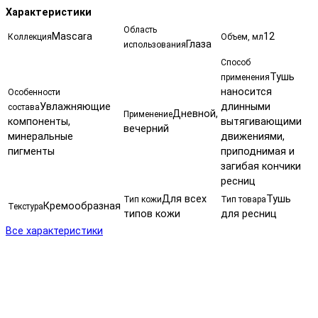
Характеристики
Область
Mascara
12
Коллекция
Объем, мл
Глаза
использования
Способ
Тушь
применения
наносится
Особенности
Увлажняющие
длинными
состава
Дневной,
Применение
компоненты,
вытягивающими
вечерний
минеральные
движениями,
пигменты
приподнимая и
загибая кончики
ресниц
Для всех
Тушь
Тип кожи
Тип товара
Кремообразная
Текстура
типов кожи
для ресниц
Все характеристики